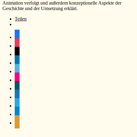
Animation verfolgt und außerdem konzeptionelle Aspekte der
Geschichte und der Umsetzung erklärt.
Teilen
facebook
instagram
x
linkedin
vimeo
flickr
xing
video-
camera
skype
telegram
mail