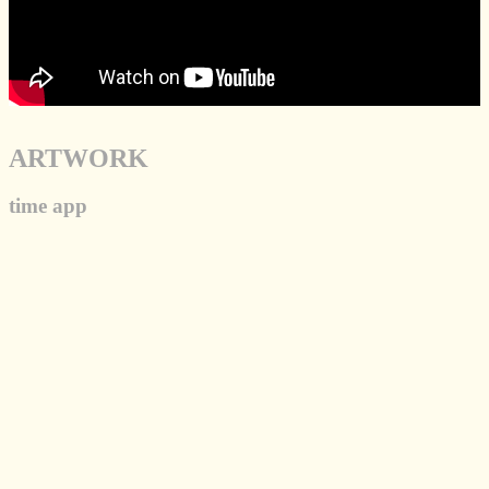
ARTWORK
time app