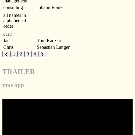
management
consulting
Johann Frank
all names in
alphabetical
order
cast:
Jan
Tom Raczko
Chris
Sebastian Langer
❮
1
2
3
4
❯
TRAILER
time app