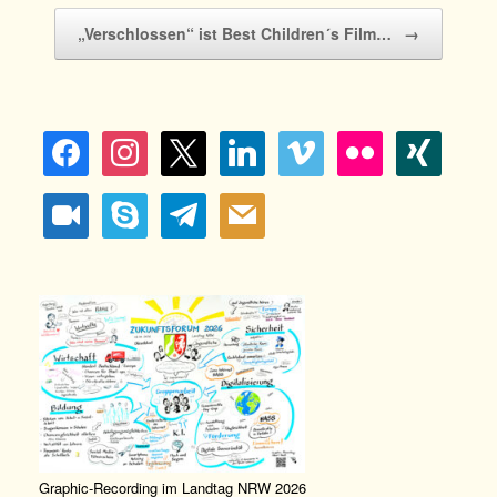
„Verschlossen“ ist Best Children´s Film…
→
facebook
instagram
x
linkedin
vimeo
flickr
xing
video-
skype
telegram
mail
camera
Graphic-Recording im Landtag NRW 2026