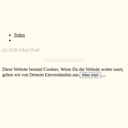
Neue Showreels online
„Vier zauberhafte Schwestern“ startet im Kino
Teilen
(c) 2026 Albert Radl
impressum datenschutz
Diese Website benutzt Cookies. Wenn Du die Website weiter nutzt,
gehen wir von Deinem Einverständnis aus.
Alles klar!