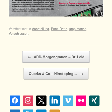
Veröffentlicht in
Ausstellung
,
Prinz Ratte
,
stop motion
,
Verschlossen
.
Beitragsnavigation
←
ARD-Morgengrauen – Dr. Leid
Quarks & Co – Hirndoping…
→
facebook
instagram
x
linkedin
vimeo
flickr
xing
video-
skype
telegram
mail