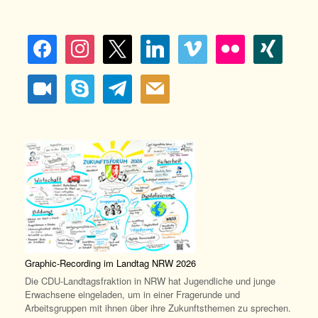
facebook
instagram
x
linkedin
vimeo
flickr
xing
video-
skype
telegram
mail
camera
Graphic-Recording im Landtag NRW 2026
Die CDU-Landtagsfraktion in NRW hat Jugendliche und junge
Erwachsene eingeladen, um in einer Fragerunde und
Arbeitsgruppen mit ihnen über ihre Zukunftsthemen zu sprechen.