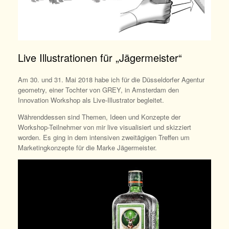
Live Illustrationen für „Jägermeister“
Am 30. und 31. Mai 2018 habe ich für die Düsseldorfer Agentur
geometry, einer Tochter von GREY, in Amsterdam den
Innovation Workshop als Live-Illustrator begleitet.
Währenddessen sind Themen, Ideen und Konzepte der
Workshop-Teilnehmer von mir live visualisiert und skizziert
worden. Es ging in dem intensiven zweitägigen Treffen um
Marketingkonzepte für die Marke Jägermeister.