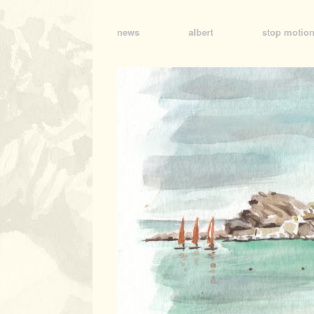
news
albert
stop motio