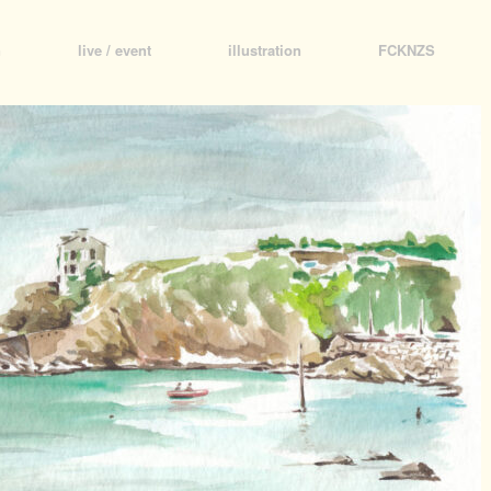
n
live / event
illustration
FCKNZS