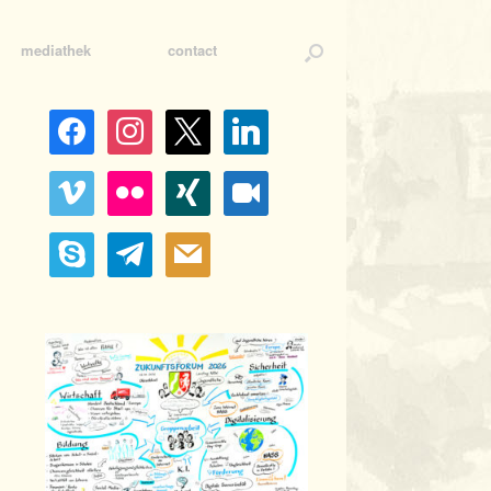
mediathek
contact
facebook
instagram
x
linkedin
vimeo
flickr
xing
video-
camera
skype
telegram
mail